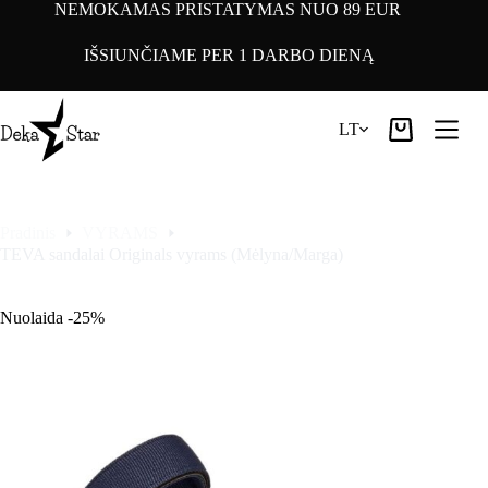
Pereiti
NEMOKAMAS PRISTATYMAS NUO 89 EUR
prie
turinio
IŠSIUNČIAME PER 1 DARBO DIENĄ
LT
Pirkinių
krepšelis
Pradinis
VYRAMS
TEVA sandalai Originals vyrams (Mėlyna/Marga)
Nuolaida -25%