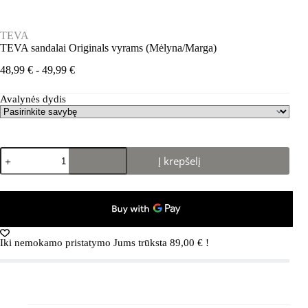
TEVA
TEVA sandalai Originals vyrams (Mėlyna/Marga)
Kainų
48,99
€
-
49,99
€
intervalas:
Nuo
Avalynės dydis
48,99 €
iki
49,99 €
produkto
Į krepšelį
kiekis:
TEVA
sandalai
Originals
vyrams
(Mėlyna/Marga)
Iki nemokamo pristatymo Jums trūksta
89,00
€
!