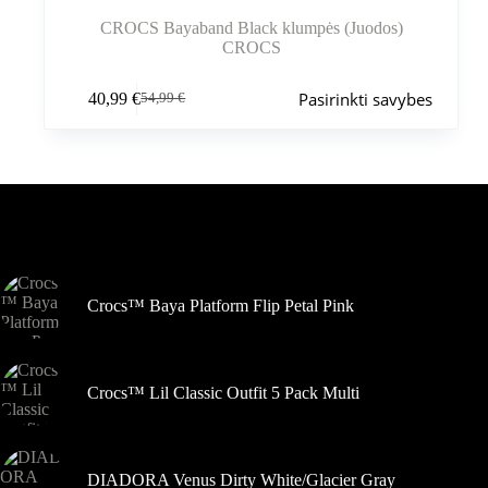
CROCS Bayaband Black klumpės (Juodos)
CROCS
Šis
Pasirinkti savybes
40,99
€
54,99
€
produktas
Pradinė
Dabartinė
turi
kaina
kaina
kelis
buvo:
yra:
variantus.
54,99 €.
40,99 €.
Variantus
galite
pasirinkti
Šiuo metu populiaru
gaminio
puslapyje
Crocs™ Baya Platform Flip Petal Pink
Crocs™ Lil Classic Outfit 5 Pack Multi
DIADORA Venus Dirty White/Glacier Gray