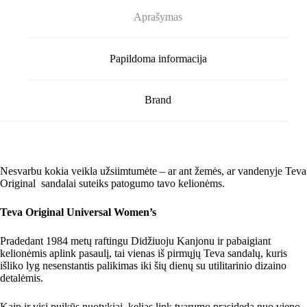
Aprašymas
Papildoma informacija
Brand
Nesvarbu kokia veikla užsiimtumėte – ar ant žemės, ar vandenyje Teva
Original sandalai suteiks patogumo tavo kelionėms.
Teva Original Universal Women’s
Pradedant 1984 metų raftingu Didžiuoju Kanjonu ir pabaigiant
kelionėmis aplink pasaulį, tai vienas iš pirmųjų Teva sandalų, kuris
išliko lyg nesenstantis palikimas iki šių dienų su utilitarinio dizaino
detalėmis.
Kaip ir visi puikūs nuotykiai, kelias link tvarumo prasideda nuo vieno