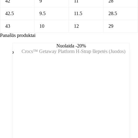
42
9
11
28
42.5
9.5
11.5
28.5
43
10
12
29
Panašūs produktai
Nuolaida -20%