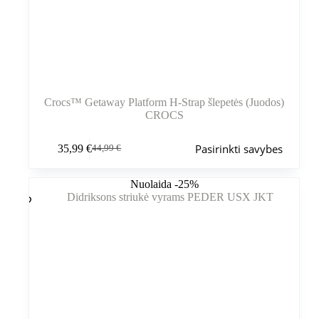
Crocs™ Getaway Platform H-Strap šlepetės (Juodos)
CROCS
Šis
Pasirinkti savybes
35,99
€
44,99
€
produktas
Pradinė
Dabartinė
turi
kaina
kaina
kelis
buvo:
yra:
Nuolaida -25%
variantus.
44,99 €.
35,99 €.
Variantus
galite
pasirinkti
gaminio
puslapyje