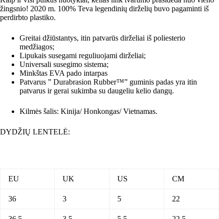
žingsnio! 2020 m. 100% Teva legendinių dirželių buvo pagaminti iš
perdirbto plastiko.
Greitai džiūstantys, itin patvarūs dirželiai iš poliesterio
medžiagos;
Lipukais susegami reguliuojami dirželiai;
Universali susegimo sistema;
Minkštas EVA pado intarpas
Patvarus ” Durabrasion Rubber™” guminis padas yra itin
patvarus ir gerai sukimba su daugeliu kelio dangų.
Kilmės šalis: Kinija/ Honkongas/ Vietnamas.
DYDŽIŲ LENTELĖ:
EU
UK
US
CM
36
3
5
22
36.5
3.5
5.5
22.5