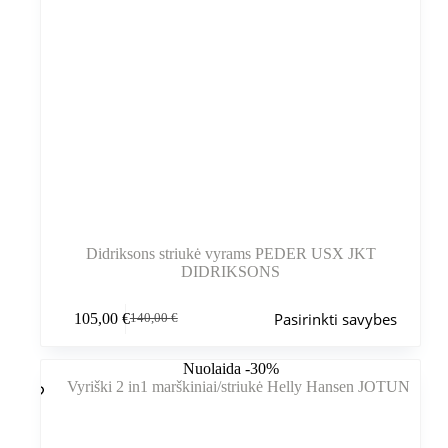
Didriksons striukė vyrams PEDER USX JKT
DIDRIKSONS
Šis
Pasirinkti savybes
105,00
€
140,00
€
produktas
Pradinė
Dabartinė
turi
kaina
kaina
kelis
buvo:
yra:
Nuolaida -30%
variantus.
140,00 €.
105,00 €.
Variantus
galite
pasirinkti
gaminio