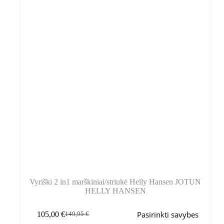
puslapyje
Vyriški 2 in1 marškiniai/striukė Helly Hansen JOTUN
HELLY HANSEN
Šis
Pasirinkti savybes
105,00
€
149,95
€
produktas
Pradinė
Dabartinė