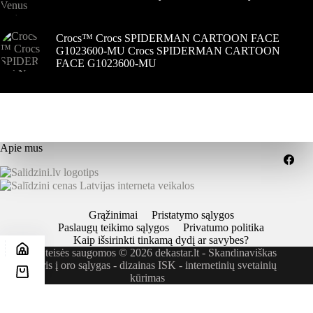
Crocs™ Crocs SPIDERMAN CARTOON FACE
G1023600-MU Crocs SPIDERMAN CARTOON
FACE G1023600-MU
Apie mus
Grąžinimai
Pristatymo sąlygos
Paslaugų teikimo sąlygos
Privatumo politika
Kaip išsirinkti tinkamą dydį ar savybes?
Visos teisės saugomos © 2026 dekastar.lt - Skandinaviškas
požiūris į oro sąlygas - dizainas
ISK - internetinių svetainių
kūrimas