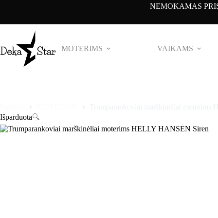
Pereiti
NEMOKAMAS PRIS
prie
turinio
MOTERIMS
VAIKAMS
Pradinis
MOTERIMS
Trumparankoviai marškinėliai moteri
Išparduota
🔍