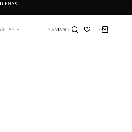
DIENAS
ISTAS
NAMAMS
LT
0
Pirkinių
krepšelis