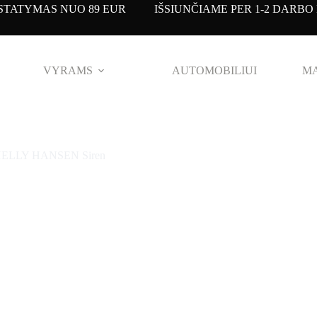
TATYMAS NUO 89 EUR IŠSIUNČIAME PER 1-2 DARBO 
VYRAMS
AUTOMOBILIUI
MA
ms HELLY HANSEN Siren